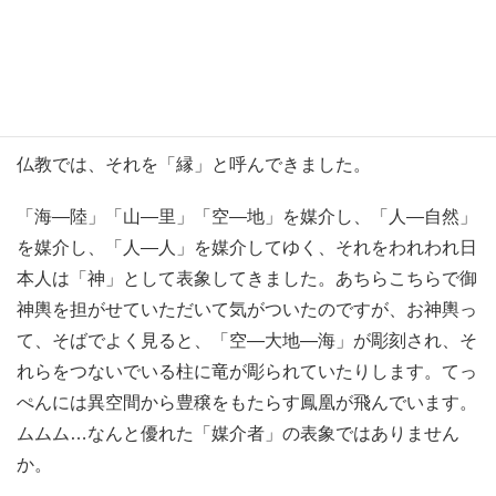
おっしゃる「スモールワールド・ネットワーク」なのでは
ないでしょうか？
「袖振り合うも他生（たしょう）の縁」
仏教では、それを「縁」と呼んできました。
「海―陸」「山―里」「空―地」を媒介し、「人―自然」
を媒介し、「人―人」を媒介してゆく、それをわれわれ日
本人は「神」として表象してきました。あちらこちらで御
神輿を担がせていただいて気がついたのですが、お神輿っ
て、そばでよく見ると、「空―大地―海」が彫刻され、そ
れらをつないでいる柱に竜が彫られていたりします。てっ
ぺんには異空間から豊穣をもたらす鳳凰が飛んでいます。
ムムム…なんと優れた「媒介者」の表象ではありません
か。