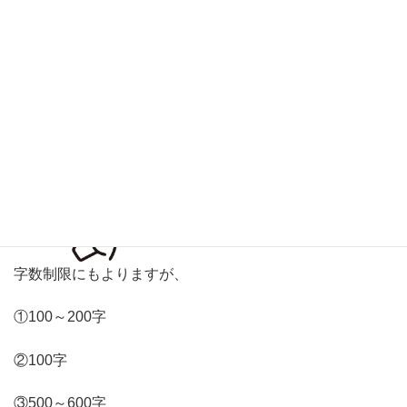
す。
そうしたら、かならず立論にかえって見取り図を手直し
し、全体の流れを確認しながら書き進めていきます。
字数制限にもよりますが、
①100～200字
②100字
③500～600字